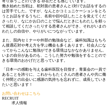
寄り添うことのできる 存在だとも感じています。
働き始めた当初は、初対面の患者さんと1対1でお話をするの
は苦手でした。ですが、なんとかコミュニケーションをとろ
うとお話をするうちに、名前や顔や話したことを覚えてくだ
さったり、なにかお口のことで悩んだときにもわたしを頼っ
て相談してくださったりする患者さんができ、それがいまの
わたしの自信や、やりがいにつながっています。
また、院内セミナーや外部の勉強会など、歯科知識はもちろ
ん接遇応対や考え方を学ぶ機会も多くあります。社会人にな
ってからこんなに勉強ができる環境はなかなかありません。
いまの自分があるのも、こうした努力や勉強をすることので
きる環境のおかげだと思っています。
「日本一の感動を与える歯科医院を目指す」青葉会の一員で
あることを誇りに、これからもたくさんの患者さんや共に働
く仲間との出会いに感謝の気持ちを忘れずに、成長していき
たいと思います！
お問い合わせはこちら
R
ECRUIT
求人情報