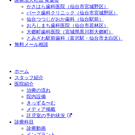
医療法人社団 青葉会
かさはら歯科医院（仙台市宮城野区）
パーク歯科クリニック（仙台市宮城野区）
仙台つつじがおか歯科（仙台駅前）
おろしまち歯科医院（仙台市若林区）
大郷町歯科医院（宮城県黒川郡大郷町）
とみざわ駅前歯科（富沢駅・仙台市太白区）
無料メール相談
ホーム
スタッフ紹介
医院紹介
治療の流れ
院内設備
きっずる〜む
メディア掲載
託児室の予約状況
診療科目
診療動画
インプラント