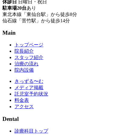
休診日
日曜日・祝日
駐車場20台
あり
東北本線「東仙台駅」から徒歩8分
仙石線「苦竹駅」から徒歩14分
Main
トップページ
院長紹介
スタッフ紹介
治療の流れ
院内設備
きっずる〜む
メディア掲載
託児室予約状況
料金表
アクセス
Dental
診療科目トップ