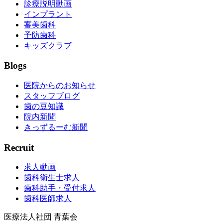
診療説明動画
インプラント
審美歯科
予防歯科
キッズクラブ
Blogs
医院からのお知らせ
スタッフブログ
歯の豆知識
院内新聞
きっずるーむ新聞
Recruit
求人動画
歯科衛生士求人
歯科助手・受付求人
歯科医師求人
医療法人社団 青葉会